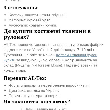
вивороту.
Застосування:
Костюми: жакети, штани, спідниці.
Уніформа: офісний одяг.
Аксесуари: краватки, сумки.
Де купити костюмні тканини в
рулонах?
All-Tex пропонує костюмні тканини від турецьких фабрик
із доставкою по Україні: 1–2 дні зі складу, 7–10 днів із
Туреччини. На сайті ти можеш
костюмні тканини рулон
купити
за вигідною ціною, обравши колір, щільність чи
склад (M-Esma, M-Horasan Ekose). Надаємо зразки та
консультації.
Переваги All-Tex:
Якість: співпраця з перевіреними виробниками.
Доставка: швидка по Україні.
Послуги: фурнітура та стирка.
Як замовити костюмку?
Залиш заявку на All-Tex.