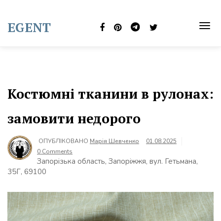
Skip
to
EGENT
content
TOG
NAVI
Костюмні тканини в рулонах:
замовити недорого
ОПУБЛІКОВАНО
Марія Шевченко
01.08.2025
0 Comments
Запорізька область, Запоріжжя, вул. Гетьмана,
35Г, 69100