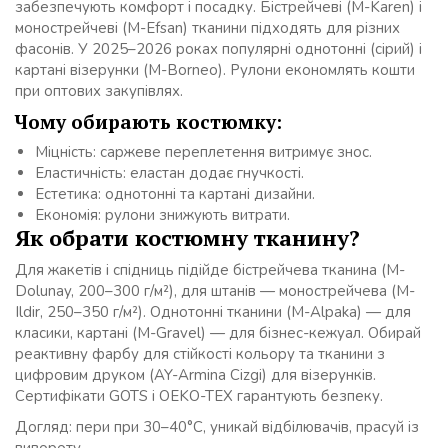
забезпечують комфорт і посадку. Бістрейчеві (M-Karen) і
монострейчеві (M-Efsan) тканини підходять для різних
фасонів. У 2025–2026 роках популярні однотонні (сірий) і
картані візерунки (M-Borneo). Рулони економлять кошти
при оптових закупівлях.
Чому обирають костюмку:
Міцність: саржеве переплетення витримує знос.
Еластичність: еластан додає гнучкості.
Естетика: однотонні та картані дизайни.
Економія: рулони знижують витрати.
Як обрати костюмну тканину?
Для жакетів і спідниць підійде бістрейчева тканина (M-
Dolunay, 200–300 г/м²), для штанів — монострейчева (M-
Ildir, 250–350 г/м²). Однотонні тканини (M-Alpaka) — для
класики, картані (M-Gravel) — для бізнес-кежуал. Обирай
реактивну фарбу для стійкості кольору та тканини з
цифровим друком (AY-Armina Cizgi) для візерунків.
Сертифікати GOTS і OEKO-TEX гарантують безпеку.
Догляд: пери при 30–40°C, уникай відбілювачів, прасуй із