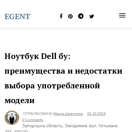
Skip
to
EGENT
content
TOG
NAVI
Ноутбук Dell бу:
преимущества и недостатки
выбора употребленной
модели
ОПУБЛІКОВАНО
Марія Шевченко
01.10.2024
0 Comments
Запорізька область, Запоріжжя, вул. Гетьмана,