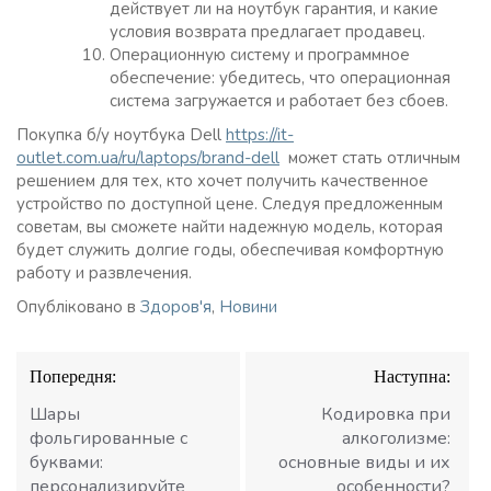
действует ли на ноутбук гарантия, и какие
условия возврата предлагает продавец.
Операционную систему и программное
обеспечение: убедитесь, что операционная
система загружается и работает без сбоев.
Покупка б/у ноутбука Dell
https://it-
outlet.com.ua/ru/laptops/brand-dell
может стать отличным
решением для тех, кто хочет получить качественное
устройство по доступной цене. Следуя предложенным
советам, вы сможете найти надежную модель, которая
будет служить долгие годы, обеспечивая комфортную
работу и развлечения.
Опубліковано в
Здоров'я
,
Новини
Навігація
Попередня:
Наступна:
записів
Шары
Кодировка при
фольгированные с
алкоголизме:
буквами:
основные виды и их
персонализируйте
особенности?